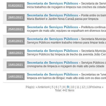
-
Secretaria de Serviços Públicos
Secretaria de Serv
01/02/2021
inicia trabalhos de roçagem e limpeza nas creches da cidade
-
Secretaria de Serviços Públicos
Ponte entre os bai
28/01/2021
Maria Barbieri e Jardim Nova Canaã passa por limpeza
-
Secretaria de Serviços Públicos
Prefeitura continua
25/01/2021
roçagem de mato alto; equipes se espalham em diversos loca
-
Secretaria de Serviços Públicos
Secretaria Municip
21/01/2021
Serviços Públicos mantém trabalho intenso para limpar toda 
-
Secretaria de Serviços Públicos
Secretaria Municip
18/01/2021
Serviços Públicos faz limpeza de trecho da avenida João Ce
-
Secretaria de Serviços Públicos
Serviços Públicos 
15/01/2021
cronograma de limpeza e roçagem do mato alto pela cidade
-
Secretaria de Serviços Públicos
Secretarias se "une
14/01/2021
limpeza em bairros de Birigui; mato alto está com os dias co
9
Pág(s):
« Anterior
4
|
5
|
6
|
7
|
8
|
|
10
|
11
|
12
|
13
Próxima »
Total: 442 Itens