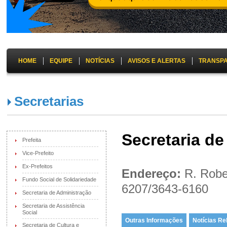
HOME
EQUIPE
NOTÍCIAS
AVISOS E ALERTAS
TRANSP
Secretarias
Secretaria de
Prefeita
Vice-Prefeito
Ex-Prefeitos
Endereço:
R. Robe
Fundo Social de Solidariedade
6207/3643-6160
Secretaria de Administração
Secretaria de Assistência
Social
Outras Informações
Notícias Re
Secretaria de Cultura e