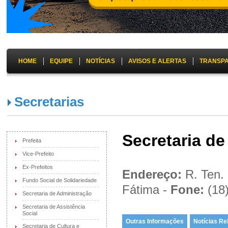
HOME
EQUIPE
NOTÍCIAS
AVISOS E ALERTAS
TRANSP
Secretarias
Secretaria de
Prefeita
Vice-Prefeito
Ex-Prefeitos
Endereço:
R. Ten. 
Fundo Social de Solidariedade
Fátima -
Fone:
(18
Secretaria de Administração
Secretaria de Assistência
Social
Outras Informações
Notícias Re
Secretaria de Cultura e