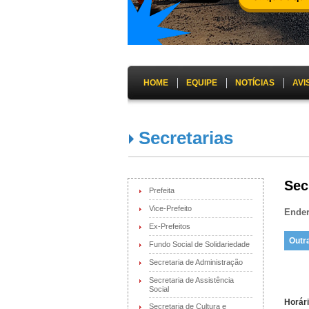
HOME
EQUIPE
NOTÍCIAS
AVI
Secretarias
Sec
Prefeita
Vice-Prefeito
Ende
Ex-Prefeitos
Outr
Fundo Social de Solidariedade
Secretaria de Administração
Secretaria de Assistência
Social
Horár
Secretaria de Cultura e