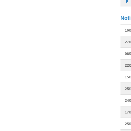
Not
16/
27/
06/
22/
15/
25/
24/
17/
25/