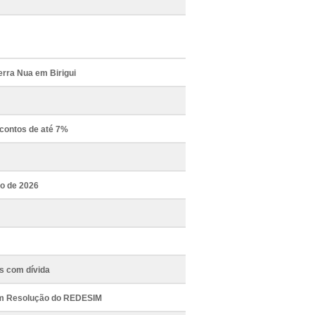
Terra Nua em Birigui
scontos de até 7%
ro de 2026
es com dívida
com Resolução do REDESIM