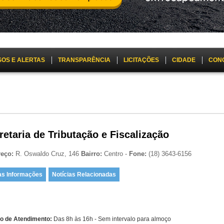
SOS E ALERTAS
TRANSPARÊNCIA
LICITAÇÕES
CIDADE
CON
retaria de Tributação e Fiscalização
reço:
R. Oswaldo Cruz, 146
Bairro:
Centro -
Fone:
(18) 3643-6156
as Informações
Notícias Relacionadas
io de Atendimento:
Das 8h às 16h - Sem intervalo para almoço