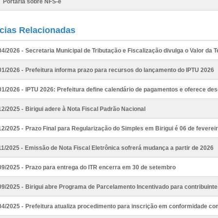
Portaria sobre NFS-e
ícias Relacionadas
04/2026 -
Secretaria Municipal de Tributação e Fiscalização divulga o Valor da 
01/2026 -
Prefeitura informa prazo para recursos do lançamento do IPTU 2026
01/2026 -
IPTU 2026: Prefeitura define calendário de pagamentos e oferece de
12/2025 -
Birigui adere à Nota Fiscal Padrão Nacional
12/2025 -
Prazo Final para Regularização do Simples em Birigui é 06 de feverei
11/2025 -
Emissão de Nota Fiscal Eletrônica sofrerá mudança a partir de 2026
09/2025 -
Prazo para entrega do ITR encerra em 30 de setembro
09/2025 -
Birigui abre Programa de Parcelamento Incentivado para contribuint
04/2025 -
Prefeitura atualiza procedimento para inscrição em conformidade 